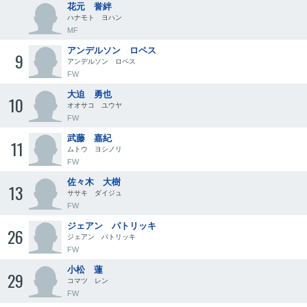
花元 誉絆
ハナモト ヨハン
MF
アンデルソン ロペス
9
アンデルソン ロペス
FW
大迫 勇也
10
オオサコ ユウヤ
FW
武藤 嘉紀
11
ムトウ ヨシノリ
FW
佐々木 大樹
13
ササキ ダイジュ
FW
ジェアン パトリッキ
26
ジェアン パトリッキ
FW
小松 蓮
29
コマツ レン
FW