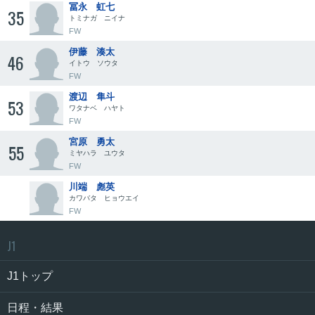
冨永 虹七
35
トミナガ ニイナ
FW
伊藤 湊太
46
イトウ ソウタ
FW
渡辺 隼斗
53
ワタナベ ハヤト
FW
宮原 勇太
55
ミヤハラ ユウタ
FW
川端 彪英
カワバタ ヒョウエイ
FW
J1
J1トップ
日程・結果