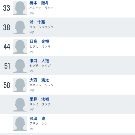
橋本 陸斗
33
ハシモト リクト
MF
浦 十藏
38
ウラ ジュウゾウ
MF
日髙 光揮
44
ヒダカ ミツキ
MF
瀬口 大翔
51
セグチ タイガ
MF
大西 湊太
58
オオニシ ソウタ
MF
里見 汰福
サトミ タフク
MF
浅田 連
アサダ レン
MF