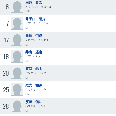
扇原 貴宏
6
オウギハラ タカヒロ
MF
井手口 陽介
7
イデグチ ヨウスケ
MF
髙橋 壱晟
17
タカハシ イッセイ
MF
井出 遥也
18
イデ ハルヤ
MF
渡辺 皓太
20
ワタナベ コウタ
MF
鍬先 祐弥
25
クワサキ ユウヤ
MF
濱﨑 健斗
28
ハマサキ ケント
MF