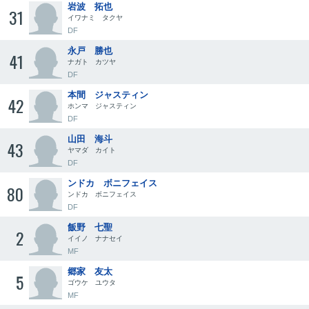
岩波 拓也
31
イワナミ タクヤ
DF
永戸 勝也
41
ナガト カツヤ
DF
本間 ジャスティン
42
ホンマ ジャスティン
DF
山田 海斗
43
ヤマダ カイト
DF
ンドカ ボニフェイス
80
ンドカ ボニフェイス
DF
飯野 七聖
2
イイノ ナナセイ
MF
郷家 友太
5
ゴウケ ユウタ
MF