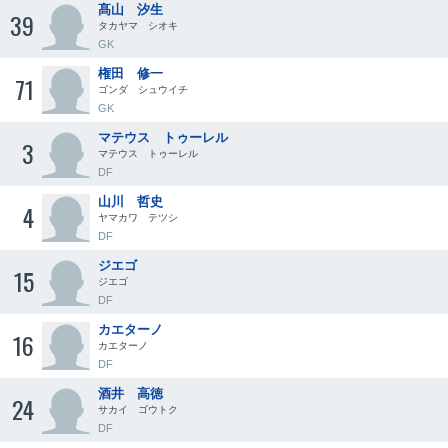
髙山 汐生
39
タカヤマ シオキ
GK
権田 修一
71
ゴンダ シュウイチ
GK
マテウス トゥーレル
3
マテウス トゥーレル
DF
山川 哲史
4
ヤマカワ テツシ
DF
ジエゴ
15
ジエゴ
DF
カエターノ
16
カエターノ
DF
酒井 高徳
24
サカイ ゴウトク
DF