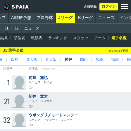
ログイン
会員登録
ップ
AI勝敗予想
プロ野球
Jリーグ
Bリーグ
ニュース
イン
J1
J2
ニュース
・結果
順位表
戦績表
ランキング
スタッツ
チーム
選手名鑑
J1 選手名鑑
8/7 04:15更新
屋
｜
京都
｜
Ｇ大阪
｜
Ｃ大阪
｜
神戸
｜
岡山
｜
広島
｜
福岡
｜
長
背番号
選手名・ポジション
前川 黛也
1
マエカワ ダイヤ
GK
新井 章太
21
アライ ショウタ
GK
ウボングリチャードマンデー
32
ウボング リチャード マンデー
GK