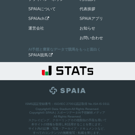
SPAIAについて
代表挨拶
SPAIAch
SPAIAアプリ

運営会社
お知らせ
お問い合わせ
AI予想と豊富なデータで競馬をもっと面白く
SPAIA競馬

ISMS認証登録番号：ISO/IEC 27001認証取得 No.ISA IS 0311
Copyright© Data Stadium All Rights Reserved.
Copyright©
SPAIA | スポーツデータAI予想解析メディア
All Rights Reserved.
スクレイピング、クローリングその他類似の手段を用いて
本サイトの情報を取得し利活用することを禁じます。
サイト内の記事・写真・アーカイブ・ドキュメントなど、
すべてのコンテンツの無断複写・転載を禁じます。